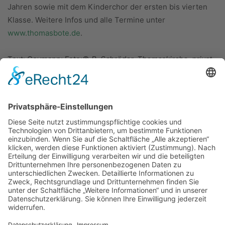
Jahren sowie mit dem Kinderchor der ersten bis vierten
Klasse. Weitere Infos und alle Termine unter
www.thomasbote.de
.
Text: Goymann; Foto:©
R. Schröder, Thomaskirche, privat
ÜBER UNS
KIEL LOKAL
Carsten Frahm Verlag, Inhaber Carsten Frahm
Alte Eichen 1
24113 Kiel