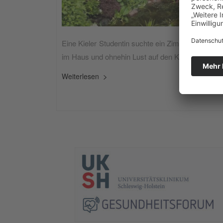
Eine Kieler Studentin suchte ein Zimmer. Eine Molf
im Haus und ohnehin Lust auf den Kontakt zu jun
Weiterlesen