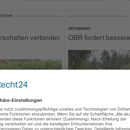
lintbek
ORTSBEIRAT
erschaften verbinden
OBR fordert besser