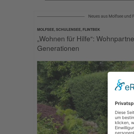
Neues aus Molfsee und F
MOLFSEE, SCHULENSEE, FLINTBEK
„Wohnen für Hilfe“: Wohnpartn
Generationen