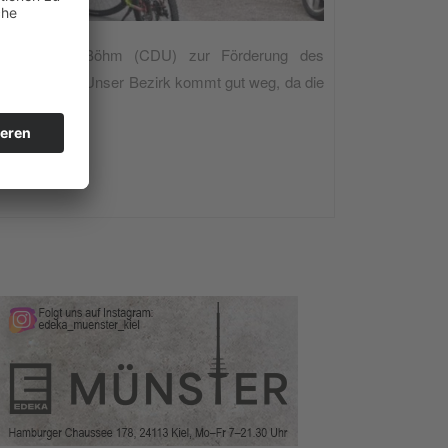
enden Peter Böhm (CDU) zur Förderung des
wollend aus: „Unser Bezirk kommt gut weg, da die