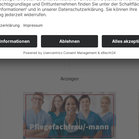
Das Fazit des OBR-Vorsitz
Radverkehrs fiel zunächst wohl
seerin in ihren 70ern hatte Platz
geplanten Maßnahmen...
gen Menschen....
Weiterlesen
Anzeigen