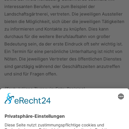
interessanten Berufen, wie zum Beispiel der
Landschaftsgärtnerei, vertreten. Die jeweiligen Aussteller
bieten die Möglichkeit, sich über die jeweiligen Tätigkeiten
zu informieren und Kontakte zu knüpfen. Dies kann
durchaus für die weitere Berufslaufbahn von großer
Bedeutung sein, da der erste Eindruck oft sehr wichtig ist.
Ein Termin für eine persönliche Unterhaltung ist nicht von
Nöten. Die jeweiligen Vertreter des öffentlichen Dienstes
sind ganztägig während der Geschäftszeiten anzutreffen
und sind für Fragen offen.
(Text: Julijana Zivanovic; Foto: Preising)