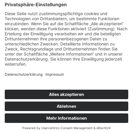
ÜBER UNS
KIEL LOKAL
Carsten Frahm Verlag, Inhaber Carsten Frahm
Alte Eichen 1
24113 Kiel
Telefon: 0431/ 26 09 32 40
Kontaktieren Sie uns:
redaktion@kiellokal.de
Kontakt
Impressum
Datenschutz
Realisierung: brünger.media