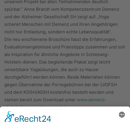
unserem Projekt bei allen Teilnehmenden deutlich
spürbar.“ Anne Brandt vom Kompetenzzentrum Demenz
und der Alzheimer Gesellschaft SH zeigt auf: „Yoga
schenkt Menschen mit Demenz und ihren Angehörigen
nicht nur Entlastung, sondern echte Lebensqualität“.
Die neu erschienene Broschüre fasst die Erfahrungen,
Evaluationsergebnisse und Praxistipps zusammen und soll
als Inspiration für ähnliche Angebote in Schleswig-
Holstein dienen. Das begleitende Plakat zeigt leicht
umsetzbare Yogaübungen, die auch zu Hause
durchgeführt werden können. Beide Materialien können
gegen Übernahme der Portogebühren bei der LVGFSH
und dem KDSH/AGSH kostenfrei bestellt werden und
stehen bereit zum Download unter
www.demenz-
sh.de/infoservice/downloads/
.