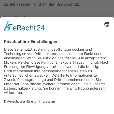
zu allen Fragen rund um den Brandschutz.
Foto: ©bvbf
ÜBER UNS
KIEL LOKAL
Carsten Frahm Verlag, Inhaber Carsten Frahm
Alte Eichen 1
24113 Kiel
Telefon: 0431/ 26 09 32 40