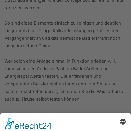
Duschabtrennungen wie der concept 200 auf ein Minimum
reduziert werden.
So sind diese Elemente einfach zu reinigen und deutlich
länger nutzbar. Lästige Kalkverkrustungen gehören der
Vergangenheit an und das heimische Bad erstrahlt noch
lange im selben Glanz.
Wer solch eine Anlage einmal in Funktion erleben will,
kann sie in den Andreas Paulsen BäderWelten und
EnergiesparWelten testen. Die erfahrenen und
kompetenten Berater stehen Ihnen gern zur Seite und
halten Teststreifen bereit, mit denen Sie die Wasserhärte
auch zu Hause selbst testen können.
(Foto: ©Andreas Paulsen)