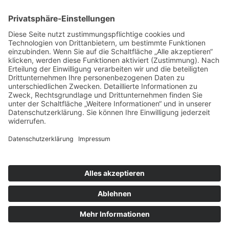
ÜBER UNS
KIEL LOKAL
Carsten Frahm Verlag, Inhaber Carsten Frahm
Alte Eichen 1
24113 Kiel
Telefon: 0431/ 26 09 32 40
Kontaktieren Sie uns:
redaktion@kiellokal.de
Kontakt
Impressum
Datenschutz
Realisierung: brünger.media