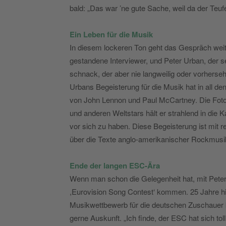
bald: „Das war ’ne gute Sache, weil da der Teufe
Ein Leben für die Musik
In diesem lockeren Ton geht das Gespräch weit
gestandene Interviewer, und Peter Urban, der se
schnack, der aber nie langweilig oder vorherseh
Urbans Begeisterung für die Musik hat in all d
von John Lennon und Paul McCartney. Die Fotos 
und anderen Weltstars hält er strahlend in di
vor sich zu haben. Diese Begeisterung ist mit re
über die Texte anglo-amerikanischer Rockmusik 
Ende der langen ESC-Ära
Wenn man schon die Gelegenheit hat, mit Pete
,Eurovision Song Contest‘ kommen. 25 Jahre hin
Musikwettbewerb für die deutschen Zuschauer k
gerne Auskunft. „Ich finde, der ESC hat sich tol