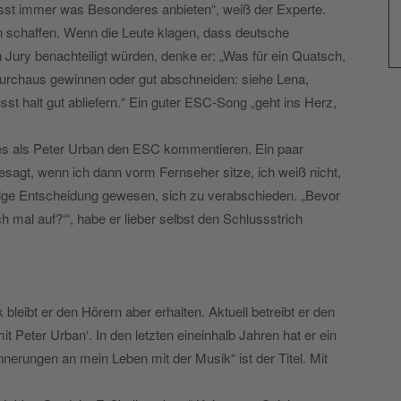
musst immer was Besonderes anbieten“, weiß der Experte.
n schaffen. Wenn die Leute klagen, dass deutsche
Jury benachtei­ligt würden, denke er: „Was für ein Quatsch,
 durchaus gewinnen oder gut abschneiden: siehe Lena,
st halt gut abliefern.“ Ein guter ESC-Song „geht ins Herz,
s als Peter Urban den ESC kommentieren. Ein paar
esagt, wenn ich dann vorm Fernseher sitze, ich weiß nicht,
htige Entscheidung gewesen, sich zu verabschieden. „Bevor
h mal auf?‘“, habe er lieber selbst den Schlussstrich
eibt er den Hörern aber erhalten. Aktuell betreibt er den
t Peter Urban‘. In den letzten eineinhalb Jahren hat er ein
nerungen an mein Leben mit der Musik“ ist der Titel. Mit