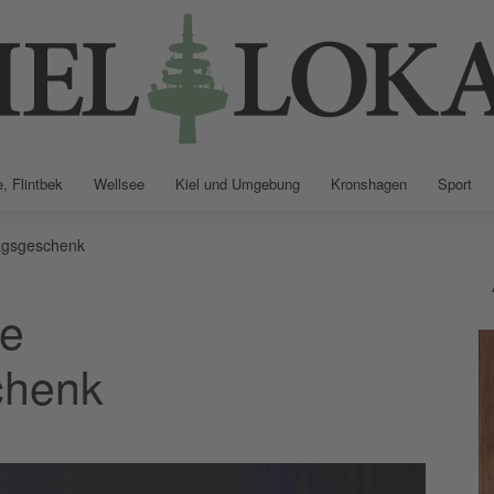
, Flintbek
Wellsee
Kiel und Umgebung
Kronshagen
Sport
Kiellokal
agsgeschenk
re
chenk