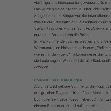
vielfältiger und interessanter geworden. „Du 
Das würden die deutschen Musiker leider selte
Sängerinnen und Sänger von der internationalen 
was für ein Selbstmitleid!“ Deutschland könne
Stefan Raab oder Michael Schulte. „Aber du mus
durch den Bauch, durch die Beine“.
Im Mai kommenden Jahres wird jemand andere
Wermutstropfen bleiben da nicht aus: „Ehrlich g
wie es mir dann geht.“ Trotzdem sei es die ric
die Leute sagen: ‚Wann hört der alte Sack endlic
gezogen.
Podcast und Buchlesungen
Als unverwechselbare Stimme für die Popmusik bl
erfolgreichen Podcast ,Urban Pop – Musiktalk mi
Buch über sein Leben geschrieben. „On Air. Erin
diesem Buch ist er aktuell auf Lesereise.