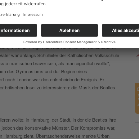
fie mit dem Kult-Moderator zu schießen.
ft, ruft er ganz erstaunt: „Mit Publikum!“ Dennoch fühlt sich
Bereits vor dem eigentlichen Interview unterhält er sich
e beiden sind per Du.
lich, mit einer Frage nach der Kindheit. Der Musikexperte
ater war anfangs Schulleiter der Katholischen Volksschule
te man schon braver sein, als man eigentlich wollte“,
such des Gymnasiums und der Beginn eines
t nach London war das entscheidende Ereignis. Er
r britischen Insel zu interessieren: die Musik der Beatles
eren wollte: in Hamburg, der Stadt, in der die Beatles ihre
ten jedoch das konservative Münster. Der Kompromiss war,
 in Hamburg zieht. Überraschenderweise merkte Urban