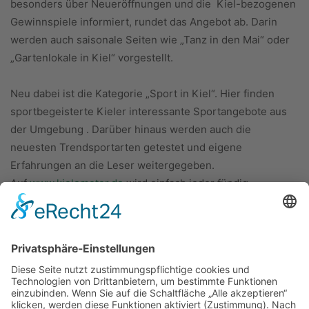
besonders über Neueröffnungen und die Kiel-bezogenen
Gewinnspiele informiert, rundet das Angebot ab. Darin
werden auch saisonale Seiten wie „Tanz in den Mai“ oder
„Gartenlokale in Kiel“ vorgestellt.
Neu dabei ist die Kategorie „Sport in Kiel“. Hier finden
sportbegeisterte Kieler interessante Sportangebote aus
der Umgebung . Darüber hinaus werden auch die
neuesten Trendsportarten getestet und eigene
Erfahrungen an die Leser weitergegeben.
Auf
www.kielometer.de
wird einfach jeder fündig.