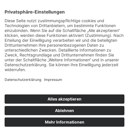
ÜBER UNS
KIEL LOKAL
Carsten Frahm Verlag, Inhaber Carsten Frahm
Alte Eichen 1
24113 Kiel
Telefon: 0431/ 26 09 32 40
Kontaktieren Sie uns:
redaktion@kiellokal.de
Kontakt
Impressum
Datenschutz