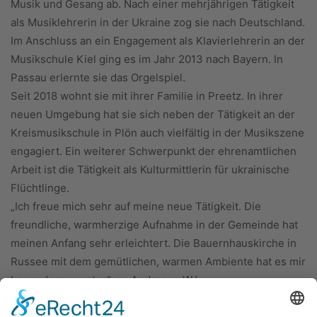
Musik und Gesang ab. Nach einer mehrjährigen Tätigkeit
als Musiklehrerin in der Ukraine zog sie nach Deutschland.
Im Anschluss an ein Engagement als Klavierlehrerin an der
Musikschule Kiel ging es im Jahr 2013 nach Bayern. In
Passau erlernte sie das Orgelspiel.
Seit 2018 wohnt sie mit ihrer Familie in Preetz. In ihrer
neuen Umgebung hat sie sich neben der Tätigkeit an der
Kreismusikschule in Plön auch vielfältig in der Musikszene
engagiert. Ein weiterer Schwerpunkt der ehrenamtlichen
Arbeit ist die Tätigkeit als Kulturmittlerin für ukrainische
Flüchtlinge.
„Ich freue mich sehr auf meine neue Tätigkeit. Die
freundliche, warmherzige Aufnahme in der Gemeinde hat
meinen Anfang sehr erleichtert. Die Bauernhauskirche in
Russee mit dem gemütlichen, warmen Ambiente hat es mir
besonders angetan“, so Andresen.WJ