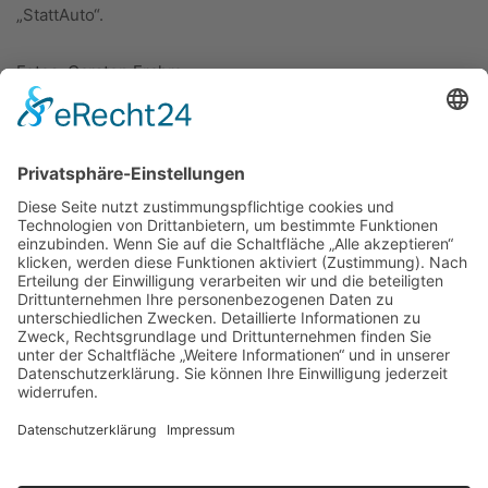
„StattAuto“.
Fotos: Carsten Frahm
ÜBER UNS
KIEL LOKAL
Carsten Frahm Verlag, Inhaber Carsten Frahm
Alte Eichen 1
24113 Kiel
Telefon: 0431/ 26 09 32 40