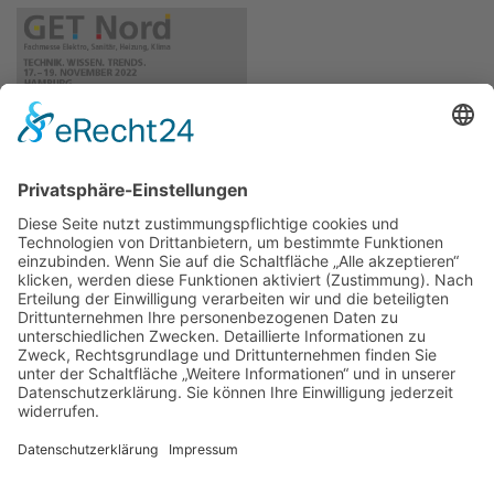
ÜBER UNS
KIEL LOKAL
Carsten Frahm Verlag, Inhaber Carsten Frahm
Alte Eichen 1
24113 Kiel
Telefon: 0431/ 26 09 32 40