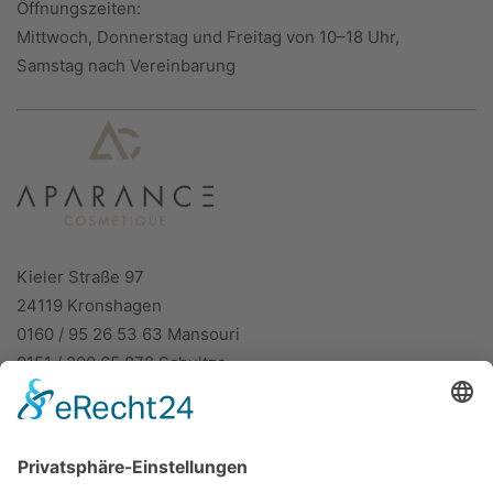
Öffnungszeiten:
Mittwoch, Donnerstag und Freitag von 10–18 Uhr,
Samstag nach Vereinbarung
Kieler Straße 97
24119 Kronshagen
0160 / 95 26 53 63 Mansouri
0151 / 200 65 878 Schultze