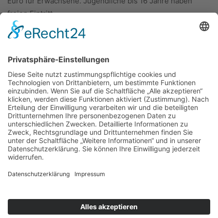
Euro für Erwachsene. Jugendliche bis 16 Jahre haben
freien Eintritt.
ÜBER UNS
KIEL LOKAL
Carsten Frahm Verlag, Inhaber Carsten Frahm
Alte Eichen 1
24113 Kiel
Telefon: 0431/ 26 09 32 40
Kontaktieren Sie uns:
redaktion@kiellokal.de