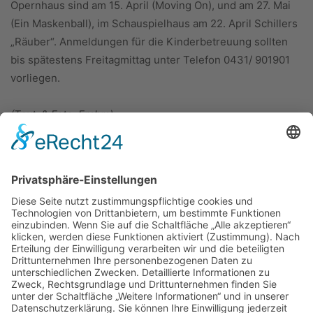
Opernhaus sind am 15. April (Moving On), und am 27. Mai
(Ein Maskenball), im Schauspielhaus am 22. April Schillers
„Räuber“. Anmeldungen für die Kinderbetreuung sollten
bis spätestens Freitagmittag unter Telefon 0431/ 901901
vorliegen.
(Text: & Foto: Frahm)
ÜBER UNS
KIEL LOKAL