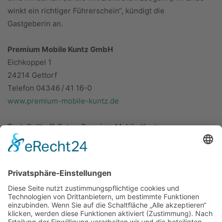
winkt ein richtiger Führerschein“, kündigt die
Gastgeberin an.
Premium Mobile Kuntz GmbH
Eichkoppel 1
24214 Gettorf
Telefon 04346 / 41 16-0
www.premium-mobile-kuntz.de
Text: Sellhoff; Fotos: Premium Mobile Kuntz