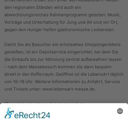
den regionalen Ständen wird auch ein
abwechslungsreiches Rahmenprogramm geboten: Musik,
Vorträge und Unterhaltung für Jung und Alt sind vor Ort,
gegen den Hunger helfen gastronomische Leckereien.
Damit Sie als Besucher ein erholsames Shoppingerlebnis
genießen, ist ein Depotservice eingerichtet, bei dem Sie
die Einkäufe bis zur Abholung zentral aufbewahren lassen
– nach dem Messebesuch kommen sie dann bequem
direkt in den Kofferraum. Geöffnet ist die LebensArt täglich
von 10–18 Uhr. Weitere Informationen zu Anfahrt, Service
und Tickets unter: www.lebensart-messe.de.
(Text: Natascha Haag; Foto: LebensArt)