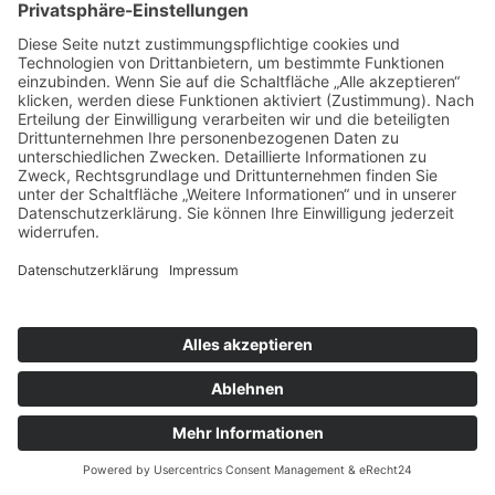
ÜBER UNS
KIEL LOKAL
Carsten Frahm Verlag, Inhaber Carsten Frahm
Alte Eichen 1
24113 Kiel
Telefon: 0431/ 26 09 32 40
Kontaktieren Sie uns:
redaktion@kiellokal.de
Kontakt
Impressum
Datenschutz
Realisierung: brünger.media