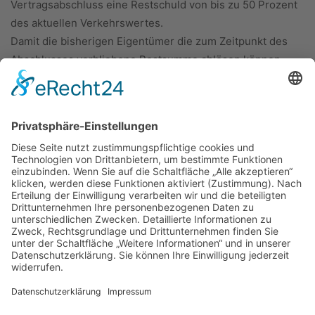
Vertragsabschluss eine Restschuld von bis zu 50 Prozent
des aktuellen Verkehrswertes.
Damit die bisherigen Eigentümer die zum Zeitpunkt des
Abschlusses verbliebene Restsumme ablösen können,
werden auf Wunsch größere Einmalbeträge ausgezahlt.
Auch reine Einmalzahlungen ohne monatliche Leibrente
sind möglich, genau wie eine Kombination aus beiden.
ÜBER UNS
KIEL LOKAL
Carsten Frahm Verlag, Inhaber Carsten Frahm
Alte Eichen 1
24113 Kiel
Telefon: 0431/ 26 09 32 40