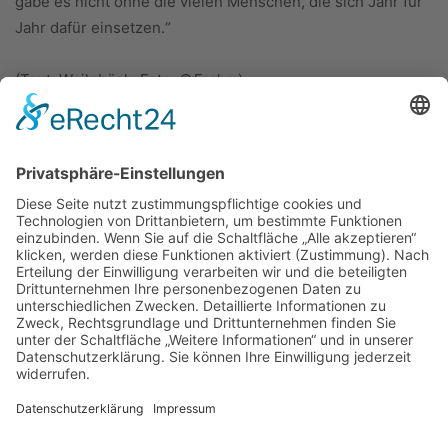
gäbe es nicht ohne die vielen Menschen, die sich Jahr für
Jahr dafür einsetzen.“
(Text: Weilnböck; Foto: ©
Frahm
)
ÜBER UNS
KIEL LOKAL
Carsten Frahm Verlag, Inhaber Carsten Frahm
Alte Eichen 1
24113 Kiel
Telefon: 0431/ 26 09 32 40