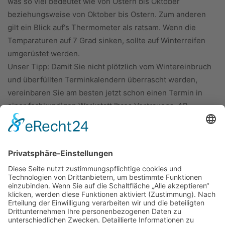
was so viel bedeutet wie von Ostern bis Oktober
beziehungsweise von Oktober bis Ostern. Zum anderen
gilt ein Blick auf‘s Thermometer als ratsam. Wenn die
Temparaturen auf 7 Grad sinken, sollte auf Winterreifen
umgerüstet werden.
Unser Tipp: Damit Sie nicht plötzlich vom Wintereinbruch
und überfüllten Terminkalendern überrascht werden,
vereinbaren Sie am besten jetzt schon einen Termin in
einer fachkundigen Werkstatt Ihres Vertrauens. AB
ÜBER UNS