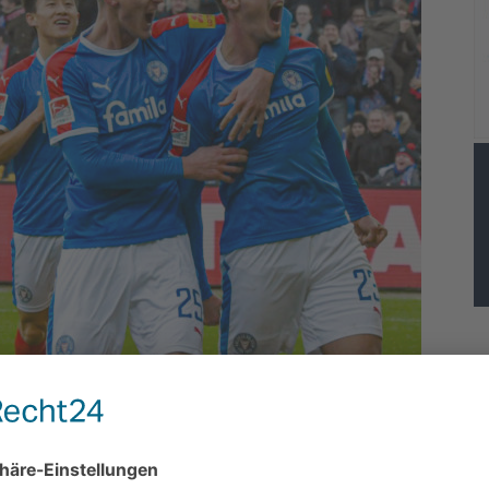
mit dem ersten Training auf heimischem Grün und dem
igscamp an der spanischen Mittelmeerküste die
denstart.