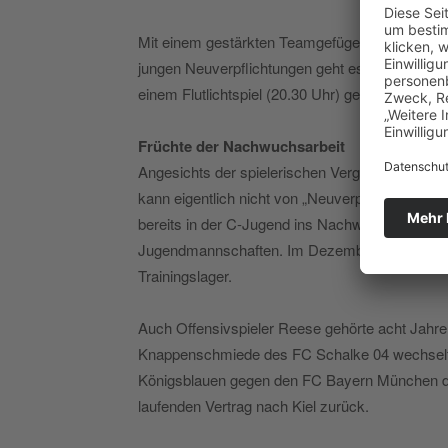
Mit einem gestärkten Teamgefüge, ins Blut übe
jungen Neuverpflichtungen geht es am 29. Janu
einem Flutlichtspiel (20.30 Uhr) gegen den SV 
Früchte der Nachwuchsarbeit
Angesichts der spielerischen Vergangenheit vo
kann eigentlich nicht von „Neuverpflichtungen“
bereits in der C-Jugend ins Nachwuchsleistung
Jugendmannschaften. Im Dezember unterschrieb 
Trainingslager.
Auch Offensivspieler Reese gehörte acht Jahre 
Knappenschmiede des FC Schalke 04 wechselte 
Königsblauen gegen den FC Bayern München deb
laufenden Vertrag nach Kiel zurück.