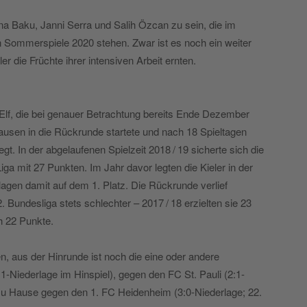
na Baku, Janni Serra und Salih Özcan zu sein, die im
 Sommerspiele 2020 stehen. Zwar ist es noch ein weiter
er die Früchte ihrer intensiven Arbeit ernten.
er Elf, die bei genauer Betrachtung bereits Ende Dezember
sen in die Rückrunde startete und nach 18 Spieltagen
gt. In der abgelaufenen Spielzeit 2018 / 19 sicherte sich die
iga mit 27 Punkten. Im Jahr davor legten die Kieler in der
lagen damit auf dem 1. Platz. Die Rückrunde verlief
. Bundesliga stets schlechter – 2017 / 18 erzielten sie 23
h 22 Punkte.
, aus der Hinrunde ist noch die eine oder andere
2:1-Niederlage im Hinspiel), gegen den FC St. Pauli (2:1-
d zu Hause gegen den 1. FC Heidenheim (3:0-Niederlage; 22.