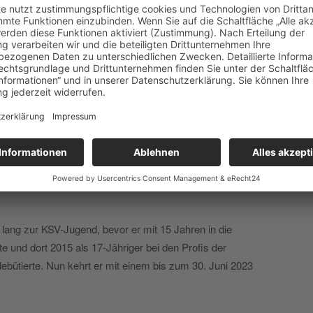
rgegangenen Taktiken und Spielzügen sowie mit zwei
ar für die Mannschaft rund um Kapitän Hauke Wahl mit
Darmstadt in die Rückrunde.
n Fabian Reese (22 Jahre) und Jonas Sterner (17 Jahre)
 gesprochen werden. Denn Mittelfeldspieler Sterner kam
szentrum der KSV und durchlief seitdem alle
er einen Profivertrag und reiste mit nach Oliva Nova ins
lang zur KSV-Jugend, bevor er mit 15 Jahren in die
und dort 2015 als 17-Jähriger bei den Profis der
ütierte. Nun kehrt er mit einem bis zum 30. Juni 2023