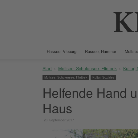
Hassee, Vieburg
Russee, Hammer
Molfsee
Start
Molfsee, Schulensee, Flintbek
Kultur,
Molfsee, Schulensee, Flintbek
Kultur, Soziales
Helfende Hand u
Haus
28. September 2017