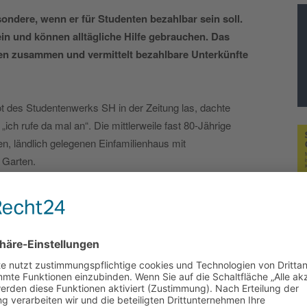
ondere, wenn er für Studenten bezahlbar sein soll.
n und können alltägliche Hilfe gebrauchen.
Das
iten zusammen und vermittelt bezahlbare Unterkünfte
t des Studentenwerks SH in der Zeitung las, dachte
h rufe da mal an“. Die mittlerweile fast 80-Jährige
n, ländlich gelegenen Einfamilienhaus mit
 Garten.
arung, die zwei Seiten hilft. Studenten erhalten bezahlbaren
e im Alltag. Dabei gilt die Faustformel: ein Quadratmeter
 kommen lediglich anteilige Nebenkosten für Heizung,
chschule Darmstadt im Jahr 1992 hat das Projekt
schaften hervorgebracht. Mehrere Auszeichnungen hat die