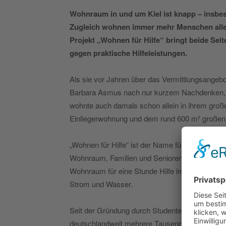
Wohnraum in und um Kiel ist knapp – insbes
Zugleich wohnen immer mehr Menschen allei
Projekt „Wohnen für Hilfe“ bringt beide Se
gegen praktische Hilfeleistungen.
Als sie vor Jahren über das Vermittlungsangebo
Barbara Asmus nach nur kurzem Nachdenken, „ic
wohnte auch damals schon allein in ihrem große
Einliegerwohnung und dem rund 600 m² großen
„Wohnen für Hilfe“ ist der Name für eine Vereinb
Wohnraum, Familien und Senioren praktische Hilf
Wohnraum für eine Stunde Hilfe im Monat. Dazu
Strom und Wasser.
Seit der Gründung durch Studenten der Fachho
deutschlandweit mehrere Tausend Wohnpartner