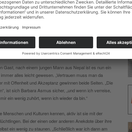
ter die letzten 15 Nominierungen zum „Deutschen
och nicht recht ansieht, wollte sie vom ersten Telefonat
in Haus und Garten. Einen der ersten Kandidaten, der sich
 Klavier setzte, fragte sie schnell nach seinen
den Gast, nach einem jungen Mann aus Nepal ist es nun ein
t immer alles leicht gewesen. „Vertrauen muss man da
ber mit Offenheit und Akzeptanz gewinnen beide Seiten. „Die
en“, ist sich Barbara Asmus sicher, „und wenn ich verreise,
mir ein wenig zuhört, wenn ich wieder da bin.“
re Menschen und Kulturen kennen, aktiv ist sie mit der
Flüchtlingen. Bei der einen oder anderen Anekdote über ihre
lbst ein wenig zu staunen. „Schließlich war ich dann am