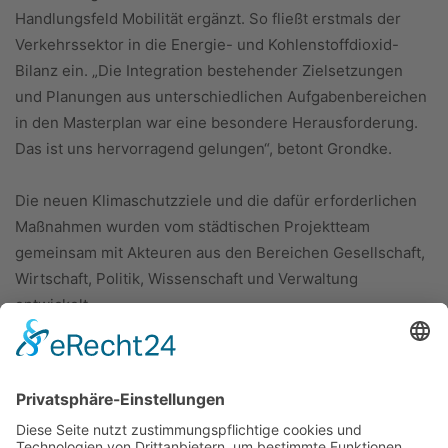
Handlungsfeld Mobilität ergänzt. So fließt erstmals der
Verkehrssektor in die Energie- und Kohlenstoffdioxid-
Bilanz ein. „Die Integration bestehender Zielsetzungen
und Planungen aus unterschiedlichen Aufgabenbereichen
in den Masterplan war eine besondere Herausforderung.
Das ist uns hervorragend gelungen“, betont Grondke.
Die neuen Klimaschutzziele und die dafür erforderlichen
Maßnahmen wurden vom städtischen Projektteam
gemeinsam mit Akteuren aus den Bereichen Gesellschaft,
Wirtschaft, Politik, Wissenschaft und Verwaltung
entwickelt.