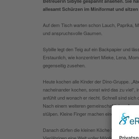
Betreuerin Sibylle gespannt ansehen. Sie h
allesamt Schürzen im Miniformat und sitzen 
Auf dem Tisch warten schon Lauch, Paprika, Ma
und anspruchsvolle Gaumen.
Sybille legt den Teig auf ein Backpapier und lä
Erstaunlich, wie konzentriert Mieke, Lena, Mom
gegenseitig zusehen.
Heute kochen alle Kinder der Dino-Gruppe. „Aber
nacheinander kochen, sonst wird das zu viel“, inf
anfühlt und wonach er riecht. Schnell sind sich d
Nach einem weiteren gemeinschaftlichen Ausroll
stülpen. Kleine Finger machen einen kleinen Ra
Danach dürfen die kleinen Köche Sahne in eine S
Vierjährigen eine Welt voller Möglichkeiten. L