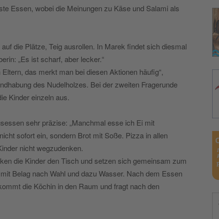
liebste Essen, wobei die Meinungen zu Käse und Salami als
auf die Plätze, Teig ausrollen. In Marek findet sich diesmal
erin: „Es ist scharf, aber lecker.“
n Eltern, das merkt man bei diesen Aktionen häufig“,
ndhabung des Nudelholzes. Bei der zweiten Fragerunde
ie Kinder einzeln aus.
gsessen sehr präzise: „Manchmal esse ich Ei mit
icht sofort ein, sondern Brot mit Soße. Pizza in allen
r Kinder nicht wegzudenken.
ecken die Kinder den Tisch und setzen sich gemeinsam zum
e mit Belag nach Wahl und dazu Wasser. Nach dem Essen
nn kommt die Köchin in den Raum und fragt nach den