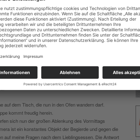
Lena, dass sie die Sahne von ihren Fingern lecken darf und
freien Kinder geben.
s schon ok“, erklärt Sybille. Das ist besonders beim Belag
a? Mais?“ Unentschlossenheit macht sich breit, daher
ch schmeckt den wenigsten. Auf der ersten Quiche wird er
den Belag auf die Schicht aus Sahne und Eiern legen.
ankommt. „Das Kochen macht allen Spaß, da sind sie
nicht so einfach“, erzählt die Betreuerin. Heute hat sie
a schon einmal für ein Kochbuch gemeinsam gekocht hat.
ie.
che auf dem Tisch, die nun in den Ofen wandern darf.
ppe kommt freudig herein.
rfen sich nun der großen Ablenkung des Vormittags
era ist ein konstantes Objekt der Begierde und gegen die
rten auf meine Fragen nach dem Lieblingsessen. Die Antwort