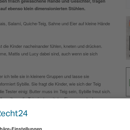
aben frisch gewaschene Hände und Gesichter, tragen
auf ebenso klein dimensionierten Stühlen.
is, Salami, Quiche-Teig, Sahne und Eier auf kleine Hände
sst die Kinder nacheinander fühlen, kneten und drücken.
me, Mattis und Lucy dabei sind, auch wenn sie sich
 ich teile sie in kleinere Gruppen und lasse sie
ormiert Sybille. Sie fragt die Kinder, wie sich der Teig
ie Tester einig: Butter muss im Teig sein, Sybille freut sich.
en gilt es, die Teigränder mit den Fingern nach oben zu
nd, den Sybille stellenweise ausbessert.
chüssel geben. Die vermeintlich kleine Tätigkeit bietet
aut glucksend wird das Missgeschick kommentiert, als Sahne