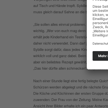
auf Tisch und Hände tropft. Sybille versichert 
muss gleich darauf Sahne an die bisher klecker
„Sie sollen alles einmal probieren. Daher ist da
wichtig. „Wer von euch mag denn Lauch? Paprik
erhält jede Kinderhand ein Teststückchen. Lau
daher nicht verwendet. Dann darf jeder reihum 
Sybille sorgt dafür, dass jedes Kind einmal dr
wirklich voll und ganz dabei. Beim Essen ist das 
aber ein beliebtes Rezept gewählt, das die Kit
„Das hier dürfte allen schmecken“, prophezeit s
Nach einer Stunde liegt eine fertig belegte Qui
Schürzen werden abgelegt und die nächste Gru
Die Köche und Köchinnen der ersten Gruppe dü
zuwenden: Der Frau von der Zeitung. Meine Kam
Ansicht ihrer Bilder erhalte ich ein paar Antwo