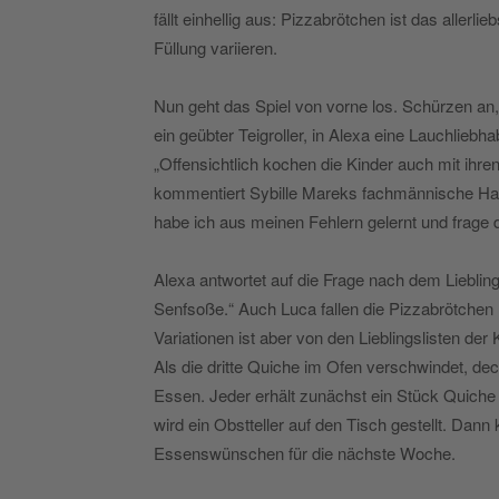
fällt einhellig aus: Pizzabrötchen ist das aller
Füllung variieren.
Nun geht das Spiel von vorne los. Schürzen an, 
ein geübter Teigroller, in Alexa eine Lauchliebhab
„Offensichtlich kochen die Kinder auch mit ihre
kommentiert Sybille Mareks fachmännische Ha
habe ich aus meinen Fehlern gelernt und frage d
Alexa antwortet auf die Frage nach dem Lieblin
Senfsoße.“ Auch Luca fallen die Pizzabrötchen n
Variationen ist aber von den Lieblingslisten de
Als die dritte Quiche im Ofen verschwindet, d
Essen. Jeder erhält zunächst ein Stück Quich
wird ein Obstteller auf den Tisch gestellt. Da
Essenswünschen für die nächste Woche.