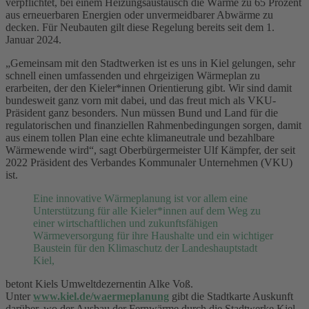
verpflichtet, bei einem Heizungsaustausch die Wärme zu 65 Prozent
aus erneuerbaren Energien oder unvermeidbarer Abwärme zu
decken. Für Neubauten gilt diese Regelung bereits seit dem 1.
Januar 2024.
„Gemeinsam mit den Stadtwerken ist es uns in Kiel gelungen, sehr
schnell einen umfassenden und ehrgeizigen Wärmeplan zu
erarbeiten, der den Kieler*innen Orientierung gibt. Wir sind damit
bundesweit ganz vorn mit dabei, und das freut mich als VKU-
Präsident ganz besonders. Nun müssen Bund und Land für die
regulatorischen und finanziellen Rahmenbedingungen sorgen, damit
aus einem tollen Plan eine echte klimaneutrale und bezahlbare
Wärmewende wird“, sagt Oberbürgermeister Ulf Kämpfer, der seit
2022 Präsident des Verbandes Kommunaler Unternehmen (VKU)
ist.
Eine innovative Wärmeplanung ist vor allem eine
Unterstützung für alle Kieler*innen auf dem Weg zu
einer wirtschaftlichen und zukunftsfähigen
Wärmeversorgung für ihre Haushalte und ein wichtiger
Baustein für den Klimaschutz der Landeshauptstadt
Kiel,
betont Kiels Umweltdezernentin Alke Voß.
Unter
www.kiel.de/waermeplanung
gibt die Stadtkarte Auskunft
darüber, wo der Ausbau der Fernwärme durch die Stadtwerke Kiel