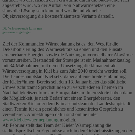
angestrebt wird, wo der Aufbau von Nahwärmenetzen eine
sinnvolle Lösung sein kann und wo die individuelle
Objektversorgung die kosteneffizienteste Variante darstellt.
Die Wärmewende kann nur
gemeinsam gelingen
Ziel der Kommunalen Wärmeplanung ist es, den Weg für die
Dekarbonisierung des Wärmesektors zu ebnen und den Einsatz
erneuerbarer Energien sowie die Nutzung unvermeidbarer Abwärme
voranzutreiben. Bestandteil der Strategie ist ein Maßnahmenkatalog
mit 34 Maßnahmen, mit deren Umsetzung die klimaneutrale
Wärmeversorgung in Kiel bis zum Jahr 2040 erreicht werden soll.
Die Landeshauptstadt Kiel setzt dabei auf eine breite Einbindung
der Kieler*innen. Bereits seit dem 13. Januar bietet das städtische
Umweltschutzamt Sprechstunden zu verschiedenen Themen im
Nachhaltigkeitszentrum am Europaplatz an. Interessierte haben dann
die Möglichkeit, je nach Bedarf mit einem Energieberater, den
Stadtwerken Kiel oder dem Klimaschutzteam der Landeshauptstadt
einen Termin für ein persönliches und kostenfreies Gespräch zu
vereinbaren. Anmeldungen dafür sind online unter
www.kiel.de/waermeplanung
möglich.
Ab Februar stellt das Team der Kieler Wärmeplanung die
stadtteilspezifischen Ergebnisse auch in den Ortsbeiratssitzungen der