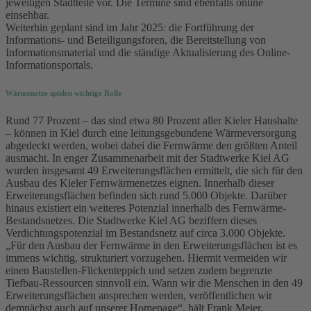
jeweiligen Stadtteile vor. Die Termine sind ebenfalls online
einsehbar.
Weiterhin geplant sind im Jahr 2025: die Fortführung der
Informations- und Beteiligungsforen, die Bereitstellung von
Informationsmaterial und die ständige Aktualisierung des Online-
Informationsportals.
Wärmenetze spielen wichtige Rolle
Rund 77 Prozent – das sind etwa 80 Prozent aller Kieler Haushalte
– können in Kiel durch eine leitungsgebundene Wärmeversorgung
abgedeckt werden, wobei dabei die Fernwärme den größten Anteil
ausmacht. In enger Zusammenarbeit mit der Stadtwerke Kiel AG
wurden insgesamt 49 Erweiterungsflächen ermittelt, die sich für den
Ausbau des Kieler Fernwärmenetzes eignen. Innerhalb dieser
Erweiterungsflächen befinden sich rund 5.000 Objekte. Darüber
hinaus existiert ein weiteres Potenzial innerhalb des Fernwärme-
Bestandsnetzes. Die Stadtwerke Kiel AG beziffern dieses
Verdichtungspotenzial im Bestandsnetz auf circa 3.000 Objekte.
„Für den Ausbau der Fernwärme in den Erweiterungsflächen ist es
immens wichtig, strukturiert vorzugehen. Hiermit vermeiden wir
einen Baustellen-Flickenteppich und setzen zudem begrenzte
Tiefbau-Ressourcen sinnvoll ein. Wann wir die Menschen in den 49
Erweiterungsflächen ansprechen werden, veröffentlichen wir
demnächst auch auf unserer Homepage“, hält Frank Meier,