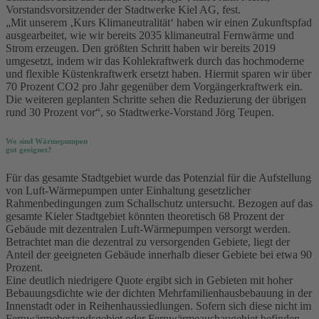
Vorstandsvorsitzender der Stadtwerke Kiel AG, fest.
„Mit unserem ‚Kurs Klimaneutralität‘ haben wir einen Zukunftspfad
ausgearbeitet, wie wir bereits 2035 klimaneutral Fernwärme und
Strom erzeugen. Den größten Schritt haben wir bereits 2019
umgesetzt, indem wir das Kohlekraftwerk durch das hochmoderne
und flexible Küstenkraftwerk ersetzt haben. Hiermit sparen wir über
70 Prozent CO2 pro Jahr gegenüber dem Vorgängerkraftwerk ein.
Die weiteren geplanten Schritte sehen die Reduzierung der übrigen
rund 30 Prozent vor“, so Stadtwerke-Vorstand Jörg Teupen.
Wo sind Wärmepumpen
gut geeignet?
Für das gesamte Stadtgebiet wurde das Potenzial für die Aufstellung
von Luft-Wärmepumpen unter Einhaltung gesetzlicher
Rahmenbedingungen zum Schallschutz untersucht. Bezogen auf das
gesamte Kieler Stadtgebiet könnten theoretisch 68 Prozent der
Gebäude mit dezentralen Luft-Wärmepumpen versorgt werden.
Betrachtet man die dezentral zu versorgenden Gebiete, liegt der
Anteil der geeigneten Gebäude innerhalb dieser Gebiete bei etwa 90
Prozent.
Eine deutlich niedrigere Quote ergibt sich in Gebieten mit hoher
Bebauungsdichte wie der dichten Mehrfamilienhausbebauung in der
Innenstadt oder in Reihenhaussiedlungen. Sofern sich diese nicht im
Fernwärmebestandsgebiet oder Fernwärmeausbaugebiet befinden,