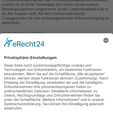
wurden sie im Kieler Wärmeplan als Gebiete mit besonderen
Beratungsangeboten ausgewiesen, da die Landeshauptstadt Kiel es
als ihre Aufgabe sieht, für diese Gebiete individuelle
Lösungsansätze für eine treibhausgasneutrale Wärmeversorgung zu
entwickeln.
Herausforderungen und Ausblick
Die Umsetzung der Kieler Wärmeplanung steht vor der
Herausforderung, flexibel auf dynamische Entwicklungen reagieren
zu müssen.
Die aktive Einbindung der Kieler*innen, der Stadtwerke Kiel AG
und weiterer Partner*innen ist dabei essenziell, um die
Wärmewende effizient und klimagerecht zu gestalten. Ein zentraler
Ansatz ist dabei die kontinuierliche Öffentlichkeitsarbeit, die über
regelmäßige Wärmeforen, Stadtteilver­anstaltungen und individuelle
Beratungsangebote sicherstellt, dass die Kieler*innen informiert und
motiviert bleiben.
„Ob Fernwärme, Nahwärme oder Wärmepumpe, wir schlagen mit
dem Kieler Wärmeplan für alle Kieler*innen die optimale Lösung
vor und unterstützen bei der Umsetzung“, sagt Stadträtin Alke Voß.
Über uns