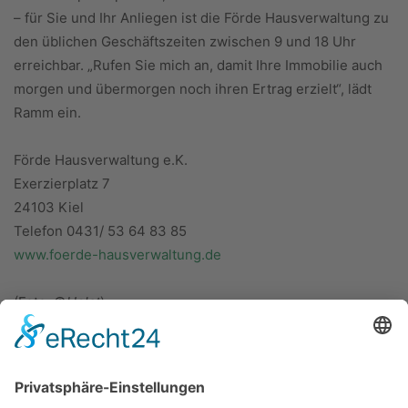
– für Sie und Ihr Anliegen ist die Förde Hausverwaltung zu
den üblichen Geschäftszeiten zwischen 9 und 18 Uhr
erreichbar. „Rufen Sie mich an, damit Ihre Immobilie auch
morgen und übermorgen noch ihren Ertrag erzielt“, lädt
Ramm ein.
Förde Hausverwaltung e.K.
Exerzierplatz 7
24103 Kiel
Telefon 0431/ 53 64 83 85
www.foerde-hausverwaltung.de
(Foto: ©
Holst
)