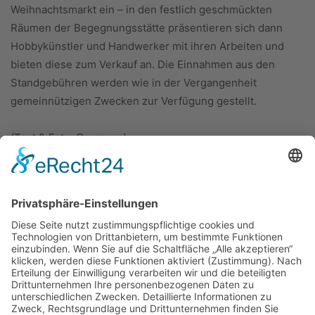
Weihnachtsmarkt ein – in den festlich geschmückten
Räumen der Begegnungsstätte präsentieren sich dann
Hobbykünstler und Handwerker mit ihren Arbeiten und
bieten diese zum Verkauf an. Die Einnahmen aus den
Standgebühren werden wie in der Vergangenheit
gemeinnützigen Zwecken zur Verfügung gestellt.
(Text & Foto: Goymann)
ÜBER UNS