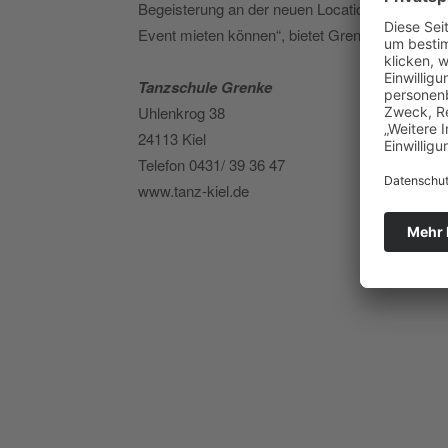
Begeisterung an der neuen Location. „Wir sind s
Event mieten können“, bietet Grenke an. „Sehe
Tanzschule Grenke
Uhlenkrog 38
24113 Kiel
Telefon 0431/ 39 36 47
www.tanz-kiel.de