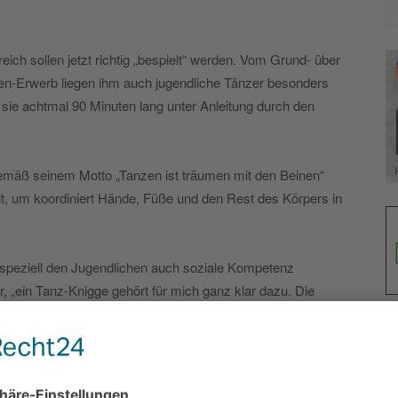
ich sollen jetzt richtig „bespielt“ werden. Vom Grund- über
len-Erwerb liegen ihm auch jugendliche Tänzer besonders
sie achtmal 90 Minuten lang unter Anleitung durch den
emäß seinem Motto „Tanzen ist träumen mit den Beinen“
t, um koordiniert Hände, Füße und den Rest des Körpers in
 speziell den Jugendlichen auch soziale Kompetenz
er, „ein Tanz-Knigge gehört für mich ganz klar dazu. Die
heit. Gelacht wird dabei natürlich auch.“
sgruppen – von Standard über Latein und Discofox bis hin
keine Wünsche offen – teilt Dirk Grenke auch die