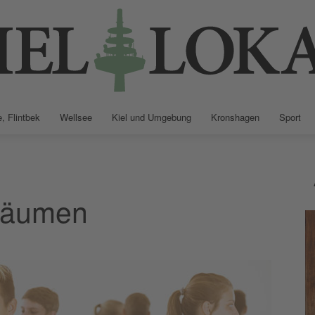
, Flintbek
Wellsee
Kiel und Umgebung
Kronshagen
Sport
Kiellokal
träumen