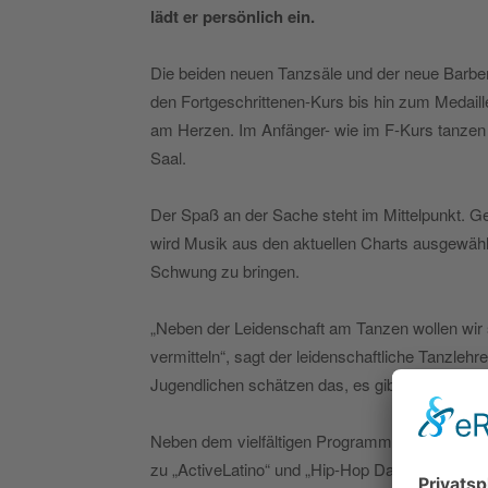
lädt er persönlich ein.
Die beiden neuen Tanzsäle und der neue Barbere
den Fortgeschrittenen-Kurs bis hin zum Medail
am Herzen. Im Anfänger- wie im F-Kurs tanzen 
Saal.
Der Spaß an der Sache steht im Mittelpunkt. G
wird Musik aus den aktuellen Charts ausgewähl
Schwung zu bringen.
„Neben der Leidenschaft am Tanzen wollen wir
vermitteln“, sagt der leidenschaftliche Tanzlehr
Jugendlichen schätzen das, es gibt ihnen Sicher
Neben dem vielfältigen Programm für alle Alter
zu „ActiveLatino“ und „Hip-Hop Dance“ bleiben 