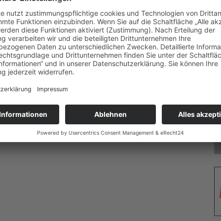
o stolz auf unseren neuen Ort, dass Sie ihn auch für Ihr
n Sie selbst, kommen Sie vorbei!“