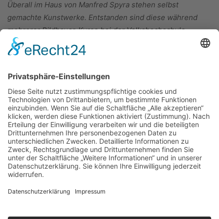
Überall im Haus von Manfred Spyra stehen selbst
gemachte Kunstwerke. Entstanden sind diese während
mehrerer Bildhauer-Kurse bei der
Volkshochschule.
ÜBER UNS
KIEL LOKAL
Carsten Frahm Verlag, Inhaber Carsten Frahm
Alte Eichen 1
24113 Kiel
Telefon: 0431/ 26 09 32 40
Kontaktieren Sie uns:
redaktion@kiellokal.de