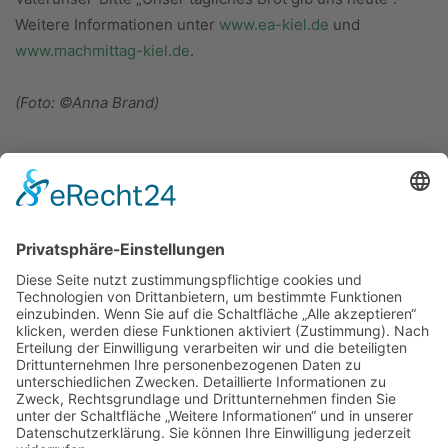
Weitere Informationen unter
www.ea-kiel.de
und
www.machmittag-kiel.de
.
(Foto: ©Anna Brand)
ÜBER UNS
KIEL LOKAL
Carsten Frahm Verlag, Inhaber Carsten Frahm