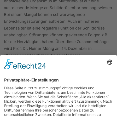
entwickelnde Organismus im Mutterleib ist auf eine
ausreichende Menge an Schilddrüsenhormon angewiesen.
Bei einem Mangel können schwerwiegende
Entwicklungsstörungen auftreten. Auch im höheren
Lebensalter ist eine reguläre Funktion der Schilddrüse
unabdingbar. Störungen können gravierende Folgen z.B.
für die Herztätigkeit haben. Über diese Zusammenhänge
wird Prof. Dr. Heiner Mönig am 14. Dezember in
allgemeinverständlicher Weise referieren.
ÜBER UNS