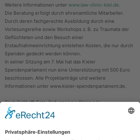
Weitere Informationen unter
www.law-clinic-kiel.de
.
Die Beratung erfolgt durch ehrenamtliche Mitarbeiter.
Durch deren fachgerechte Ausbildung durch eine
Vorlesungsreihe sowie Workshops z. B. zu Traumata der
Geflüchteten und den Besuch einer
Erstaufnahmeeinrichtung entstehen Kosten, die nur durch
Spenden gedeckt werden können.
In seiner Sitzung am 7. Mai hat das Kieler
Spendenparlament nun eine Unterstützung mit 500 Euro
beschlossen. Alle Projektanträge und weitere
Informationen unter www.kieler-spendenparlament.de.
Text: Sellhoff, Foto: Refugee Law Clinic e.V.