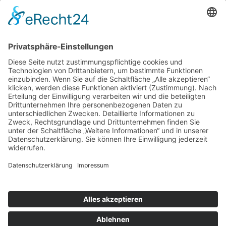
ÜBER UNS
KIEL LOKAL
Carsten Frahm Verlag, Inhaber Carsten Frahm
Alte Eichen 1
24113 Kiel
Telefon: 0431/ 26 09 32 40
Kontaktieren Sie uns:
redaktion@kiellokal.de