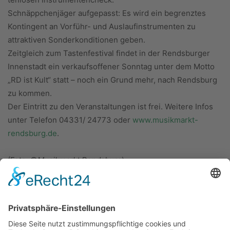
Schnäppchenjäger aufgepasst: Es wird ein begrenztes
Kontingent an Vorführ- und Auslaufinstrumenten zu
attraktiven Sonderkonditionen geben.
Zeitgleich zum Tastenfestival findet in der Rendsburger
Innenstadt ein verkaufsoffener Sonntag unter dem Motto
„RD ist Kult“ statt – noch ein Grund mehr, nach Rendsburg
zu kommen.
Der Eintritt zu den Veranstaltungen ist frei. Weitere Infos
unter Telefon 04331/ 24773 oder
www.musikmarkt-
rendsburg.de
.
(Foto: ©
Musikmarkt Rendsburg
)