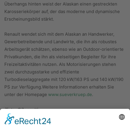
Überhangs hinten weist der Alaskan einen gestreckten
Karosseriekörper auf, der das moderne und dynamische
Erscheinungsbild stärkt.
Renault wendet sich mit dem Alaskan an Handwerker,
Gewerbetreibende und Landwirte, die ihn als robustes
Arbeitsgerät schätzen, ebenso wie an Outdoor-orientierte
Privatkunden, die ihn als vielseitigen Begleiter für ihre
Freizeitaktivitäten nutzen. Als Motorisierungen stehen
zwei durchzugsstarke und effiziente
Turbodieselaggregate mit 120 kW/163 PS und 140 kW/190
PS zur Verfügung.Weitere Informationen erhalten Sie
unter der Homepage
www.sueverkruep.de
.
(Foto: ©Renault)