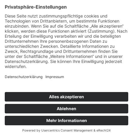
ÜBER UNS
KIEL LOKAL
Carsten Frahm Verlag, Inhaber Carsten Frahm
Alte Eichen 1
24113 Kiel
Telefon: 0431/ 26 09 32 40
Kontaktieren Sie uns:
redaktion@kiellokal.de
Kontakt
Impressum
Datenschutz
Realisierung: brünger.media