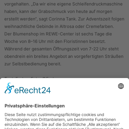
vorgehalten. „Da wir eine eigene Schleifendruckmaschine
haben, kann der Grabschmuck von heute auf morgen
erstellt werden“, sagt Corinna Tank. Zur Adventszeit folgen
weihnachtliche Gebinde in Altrosa oder Cremefarben.
Der Blumenshop im REWE-Center ist sechs Tage die
Woche von 8–16 Uhr mit den Floristinnen besetzt.
Während der gesamten Öffnungszeit von 7-22 Uhr steht
obendrein ein breites Angebot an vorgefertigten Sträußen
zur Selbstbedienung bereit.
Text: Frahm; Foto: ©Frahm