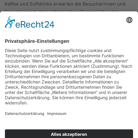
Kaffee und Softdrinks erwarten die Besucherinnen und
Besucher nach dem erfolgreichen Bummel über den
Markt. Die Drachenseer freuen sich auf Ihren Besuch.
Foto: ©
Stiftung Drachensee
ÜBER UNS
KIEL LOKAL
Carsten Frahm Verlag, Inhaber Carsten Frahm
Alte Eichen 1
24113 Kiel
Telefon: 0431/ 26 09 32 40
Kontaktieren Sie uns:
redaktion@kiellokal.de