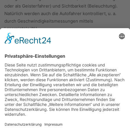
oder als Geisterfahrer) und Sichtbarkeit (Beleuchtung).
Natürlich werden auch die Autofahrer kontrolliert, u. a.
durch Geschwindigkeitsmessungen mittels
Laserpistole.WJ
ÜBER UNS
KIEL LOKAL
Carsten Frahm Verlag, Inhaber Carsten Frahm
Alte Eichen 1
24113 Kiel
Telefon: 0431/ 26 09 32 40