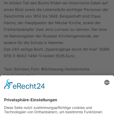
Im letzten Teil des Buchs finden wir historische Daten auf
einen Blick sowie die Lebensläufe wichtiger Personen der
Geschichte von 1814 bis 1848. Beispielhaft sind Claus
Harms, der Hauptpastor der Nikolai-Kirche, sowie der
Freiheitskämpfer Uwe Jens Lornsen zu nennen. Der eine
ist Namensgeber der Russeer Kirchengemeinde, der
andere für die Schule in Hammer.
Das 240-seitige Buch „Spaziergänge durch Alt-Kiel“ (ISBN
978-3-8042-1494-1) kostet 19,95 Euro.
Text: Sörnsen; Foto: ©Schleswig-Holsteinische
Landesbibliothek