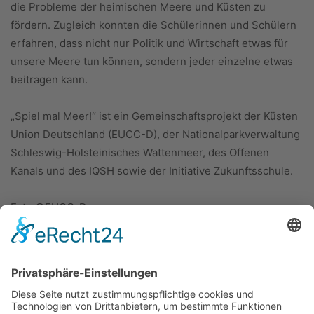
die Probleme der heimischen Meere und Küsten zu
fördern. Zugleich konnten die Schülerinnen und Schülern
erfahren, dass nicht nur Politik und Wirtschaft etwas für
unsere Meere tun können, sondern jeder einzelne etwas
beitragen kann.
„Spiel mal Meer!“ ist ein Gemeinschaftsprojekt der Küsten
Union Deutschland (EUCC-D), der Nationalparkverwaltung
Schleswig-Holsteinisches Wattenmeer, des Offenen
Kanals und des IQSH sowie der Initiative Zukunftsschule.
Foto:©EUCC-D