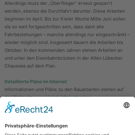
Allerdings muss der „Überflieger“ erneut gesperrt
werden, ebenso die Durchfahrt darunter. Diese Arbeiten
beginnen im April. Bis zur Kieler Woche Mitte Juni sollen
sie so weit fortgeschritten sein, dass dann alle
Fahrbeziehungen – manche allerdings nur eingeschränkt –
wieder möglich sind. Insgesamt dauern die Arbeiten bis
Oktober. In den kommenden Jahren stehen Arbeiten an
und unter den Eisenbahnbrücken in der Alten Lübecker
Chaussee auf dem Plan.
Detaillierte Pläne im Internet
Informationen und Pläne zu den Bauarbeiten stehen auf
der Webseite
www.kiel.de/alteluebecker.