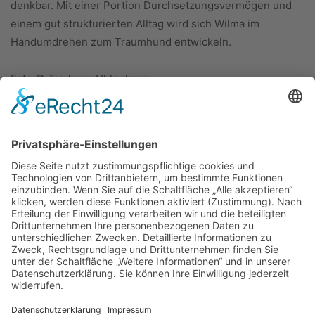
denkbar. Mit einer Portion Durchsetzungsvermögen und
einem gut strukturierten Alltag wird sich Wilma im
Handumdrehen zum Traumhund entwickeln.
Foto:© Tierheim Uhlenkrog
ÜBER UNS
KIEL LOKAL
Carsten Frahm Verlag, Inhaber Carsten Frahm
Alte Eichen 1
24113 Kiel