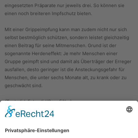
eingesetzten Präparate nur jeweils drei. So können sie
einen noch breiteren Impfschutz bieten.
Mit einer Grippeimpfung kann man zudem nicht nur sich
selbst bestmöglich schützen, sondern leistet gleichzeitig
einen Beitrag für seine Mitmenschen. Grund ist der
sogenannte Herdeneffekt: Je mehr Menschen einer
Gruppe geimpft sind und damit als Überträger der Erreger
ausfallen, desto geringer ist die Ansteckungsgefahr für
Menschen, die unter sechs Monate alt, zu krank oder zu
geschwächt sind.
(Text: djd; Foto: djd/Sanofi/thx)