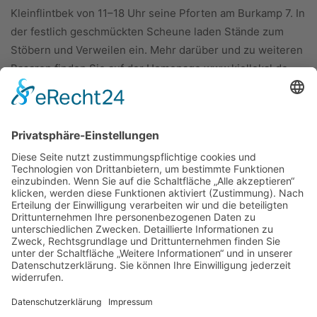
Kleinflintbek von 11–18 Uhr seine Pforten am Burkamp 7. In
der festlich geschmückten Scheune laden Stände zum
Stöbern und Verweilen ein. Mehr darüber und zu weiteren
Basaren finden Sie auf der Homepage www.kiellokal.de.
ÜBER UNS
KIEL LOKAL
Carsten Frahm Verlag, Inhaber Carsten Frahm
Alte Eichen 1
24113 Kiel
Telefon: 0431/ 26 09 32 40