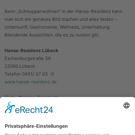
Beim „Schnupperwohnen“ in der Hanse-Residenz kann
man sich ein genaues Bild machen und alles testen –
Unterkunft, Gastronomie, Wellness, Unterhaltung.
Blendende Aussichten, die es zu nutzen gilt.
Hanse-Residenz Lübeck
Eschenburgstraße 39
23560 Lübeck
Telefon 0451/ 37 03 -0
www.hanse-residenz.de
(Foto: ©Hanse Residenz)