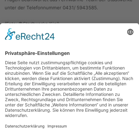
unter der Telefonnummer 0431/ 5943585.
(Foto: ©
Stadtwerke Kiel
)
ÜBER UNS
KIEL LOKAL
Carsten Frahm Verlag, Inhaber Carsten Frahm
Alte Eichen 1
24113 Kiel
Telefon: 0431/ 26 09 32 40