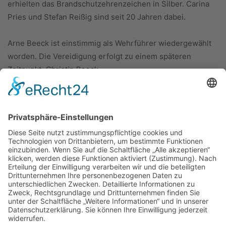
erhielten das Brandschutzehrenzeichen in Silber. Carina
Pries und Stefan Reißig sind seit 20 Jahren dabei.
Arne Beeck ist einstimmig als Wehrführer wiedergewählt
worden. Die Vereidigung erfolgt zu einem späteren
Zeitpunkt.
Christin Beeck
ÜBER UNS
KIEL LOKAL
Carsten Frahm Verlag, Inhaber Carsten Frahm
Alte Eichen 1