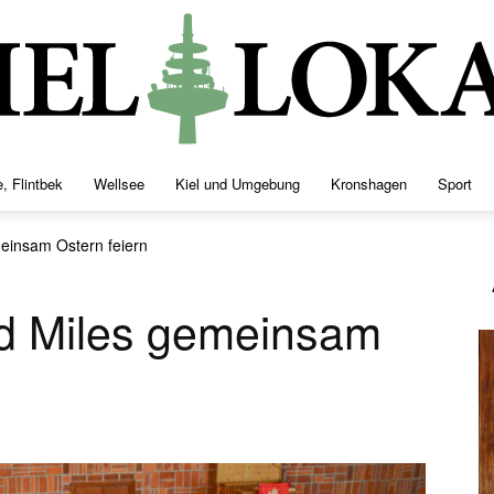
, Flintbek
Wellsee
Kiel und Umgebung
Kronshagen
Sport
Kiellokal
einsam Ostern feiern
d Miles gemeinsam