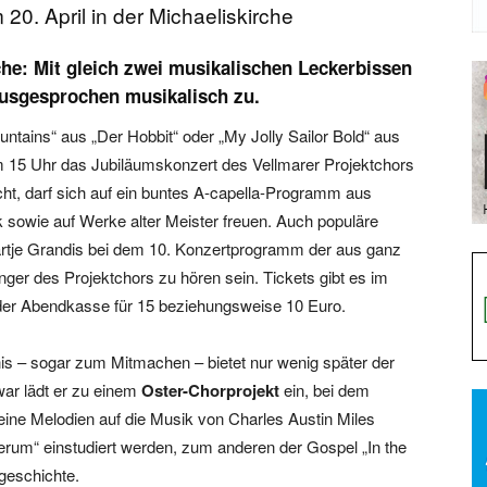
0. April in der Michaeliskirche
rche: Mit gleich zwei musikalischen Leckerbissen
ausgesprochen musikalisch zu.
tains“ aus „Der Hobbit“ oder „My Jolly Sailor Bold“ aus
m 15 Uhr das Jubiläumskonzert des Vellmarer Projektchors
cht, darf sich auf ein buntes A-capella-Programm aus
 sowie auf Werke alter Meister freuen. Auch populäre
rtje Grandis bei dem 10. Konzertprogramm der aus ganz
r des Projektchors zu hören sein. Tickets gibt es im
 der Abendkasse für 15 beziehungsweise 10 Euro.
is – sogar zum Mitmachen – bietet nur wenig später der
ar lädt er zu einem
Oster-Chorprojekt
ein, bei dem
e Melodien auf die Musik von Charles Austin Miles
erum“ einstudiert werden, zum anderen der Gospel „In the
geschichte.