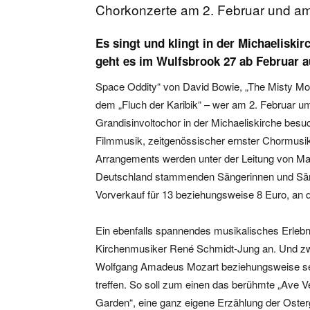
Chorkonzerte am 2. Februar und am 2
Es singt und klingt in der Michaeliski
geht es im Wulfsbrook 27 ab Februar 
Space Oddity“ von David Bowie, „The Misty Moun
dem „Fluch der Karibik“ – wer am 2. Februar u
Grandisinvoltochor in der Michaeliskirche besu
Filmmusik, zeitgenössischer ernster Chormusik
Arrangements werden unter der Leitung von Ma
Deutschland stammenden Sängerinnen und Sänge
Vorverkauf für 13 beziehungsweise 8 Euro, an
Ein ebenfalls spannendes musikalisches Erlebn
Kirchenmusiker René Schmidt-Jung an. Und zw
Wolfgang Amadeus Mozart beziehungsweise sein
treffen. So soll zum einen das berühmte „Ave V
Garden“, eine ganz eigene Erzählung der Oster