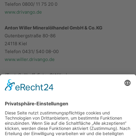
Telefon 0800/ 11 75 20 0
www.drivango.de
Anton Willer Mineralölhandel GmbH & Co. KG
Gutenbergstraße 80-86
24118 Kiel
Telefon 0431/ 540 08-00
www.willer.drivango.de
(Text: Sellhoff; Foto: ©Willer)