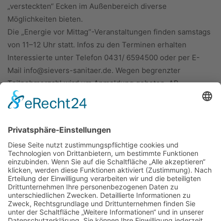
„versteckten“ Ecken im Außenbereich diverse
Möglichkeiten bieten.
Die „Energie vor Mittag“-Veranstaltungen finden samstags
von 11–12 Uhr statt. Infos zu den Terminen erhalten
Interessierte unter Telefon 0431/ 6594500 oder per E-
Mail info@sievers-sanitaer.de. Wegen begrenzter
Teilnehmerzahl wird um Anmeldung gebeten. AB
ÜBER UNS
KIEL LOKAL