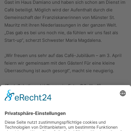
Gast im Haus Damiano und haben sich schon am Dienst im
Café beteiligt. Möglich wird der Aufenthalt durch die
Gemeinschaft der Franziskanerinnen von Münster St.
Mauritz mit ihren Niederlassungen in der ganzen Welt.
„Das gab es bei uns noch nie, da fühlen wir uns fast als
Start-up“, scherzt Schwester Maria Magdalena.
„Wir freuen uns sehr auf das Café-Jubiläum – am 3. April
feiern wir gemeinsam mit den Gästen! Für eine kleine
Überraschung ist auch gesorgt“, macht sie neugierig.
(Text: Schatkowski/ Zivanovic; Foto: ©Sellhoff)